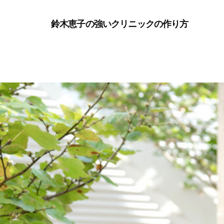
Additional
Skip
Skip
menu
鈴木恵子の強いクリニックの作り方
to
to
ク
main
footer
リ
content
ニ
ッ
ク
マ
ー
ケ
テ
ィ
ン
グ