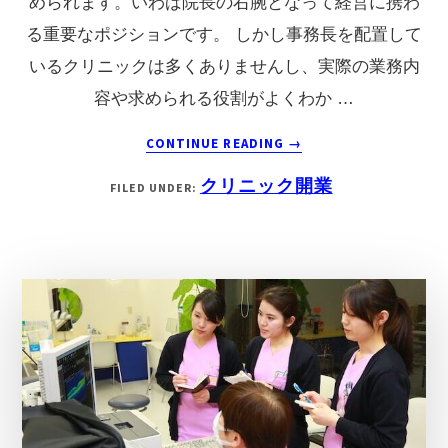
められます。いわば院長の右腕となって経営に携わ
つ
る重要なポジションです。 しかし事務長を配置して
の
いるクリニックは多くありませんし、実際の業務内
ス
容や求められる役割がよくわか …
キ
ル
ABOUT
CONTINUE READING
→
と
ク
クリニック開業
FILED UNDER:
は？
リ
ニ
ッ
ク
に
お
け
る