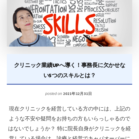
の
事
務
長
の
適
正
クリニック業績UPへ導く！事務長に欠かせな
年
い5つのスキルとは？
収
は？
2021年12月31日
posted on
事
現在クリニックを経営している方の中には、上記の
務
ような不安や疑問をお持ちの方もいらっしゃるので
長
はないでしょうか？ 特に院長自身がクリニックを経
採
営している場合は、診療と経営でキャパオーバーに