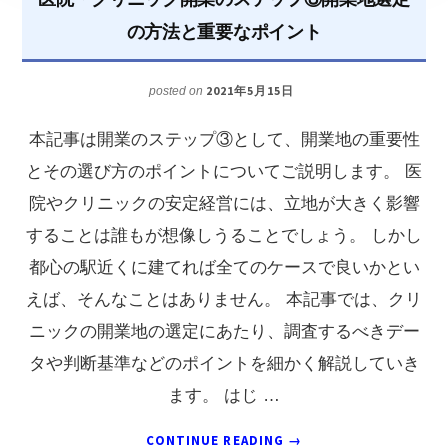
業
の方法と重要なポイント
｜
ス
2021年5月15日
posted on
タ
本記事は開業のステップ③として、開業地の重要性
ッ
とその選び方のポイントについてご説明します。 医
フ
院やクリニックの安定経営には、立地が大きく影響
研
することは誰もが想像しうることでしょう。 しかし
修
都心の駅近くに建てれば全てのケースで良いかとい
で
えば、そんなことはありません。 本記事では、クリ
押
ニックの開業地の選定にあたり、調査するべきデー
さ
タや判断基準などのポイントを細かく解説していき
え
ます。 はじ …
る
べ
ABOUT
CONTINUE READING
→