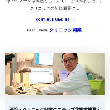
修のイメージは漠然としていて、 と悩みました。。
る
クリニックの新規開業に …
役
ABOUT
割
CONTINUE READING
→
失
を
クリニック開業
FILED UNDER:
敗
現
し
役
な
事
い
務
ク
長
リ
が
ニ
解
ッ
説！
ク
開
医院・クリニック開業のステップ③開業地選定