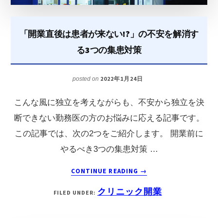
グ
「開業直後は患者が来ない!?」の不安を解消す
る3つの集患対策
2022年1月24日
posted on
こんな風に独立を考えながらも、不安から独立を決
断できない勤務医の方のお悩みに応える記事です。
この記事では、次の2つをご紹介します。 開業前に
やるべき3つの集患対策 …
ABOUT
CONTINUE READING
→
「開
クリニック開業
FILED UNDER:
業
直