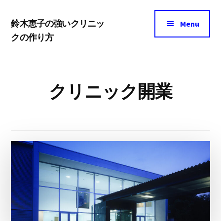
Additional
Skip
Skip
menu
鈴木恵子の強いクリニッ
to
to
Menu
クの作り方
main
footer
ク
content
リ
ニ
クリニック開業
ッ
ク
マ
ー
ケ
テ
ィ
ン