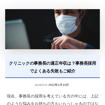
後
は
患
者
が
来
な
い!?」
クリニックの事務長の適正年収は？事務長採用
の
でよくある失敗もご紹介
不
安
2022年1月13日
posted on
を
現在、事務長の採用を考えている方の中には、上記
解
のような悩みをお持ちの方もいらっしゃるのではな
消