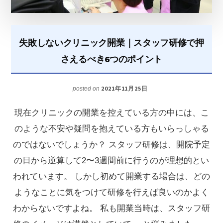
事
務
長
失敗しないクリニック開業｜スタッフ研修で押
の
さえるべき6つのポイント
仕
事
2021年11月25日
posted on
内
現在クリニックの開業を控えている方の中には、こ
容
のような不安や疑問を抱えている方もいらっしゃる
と
のではないでしょうか？ スタッフ研修は、開院予定
は？
の日から逆算して2〜3週間前に行うのが理想的とい
求
われています。 しかし初めて開業する場合は、どの
め
ようなことに気をつけて研修を行えば良いのかよく
ら
わからないですよね。 私も開業当時は、スタッフ研
れ