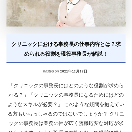
UP
へ
導
く！
事
クリニックにおける事務長の仕事内容とは？求
務
められる役割を現役事務長が解説！
長
に
2021年12月17日
posted on
欠
「クリニックの事務長にはどのような役割が求めら
か
れる？」「クリニックの事務長になるためにはどの
せ
ようなスキルが必要？」 このような疑問を抱えてい
な
る方もいらっしゃるのではないでしょうか？ クリニ
い
ックの事務長は業務の幅が広く臨機応変な対応が求
5