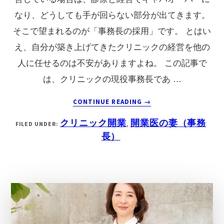
用
なり、どうしても手が回らない部分が出てきます。
で
そこで望まれるのが「事務長の採用」です。 とはい
よ
え、自分が築き上げてきたクリニックの経営を他の
く
人に任せるのは不安がありますよね。 この記事で
あ
は、クリニックの現役事務長であ …
る
失
ABOUT
CONTINUE READING
→
敗
ク
クリニック開業
開業医の妻（事務
FILED UNDER:
,
も
リ
長）
ご
ニ
紹
ッ
介
ク
業
績