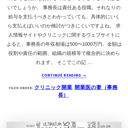
いでしょうか。 事務長は責任ある役職。それなりの
す
給与を支払うべきとわかっていても、具体的にいく
る
ら支払えばいいのか検討がつきにくいですよね。 求
3
人情報サイトやクリニックに関するウェブサイトに
つ
よると、事務長の年収相場は500〜1000万円。金額は
の
役割や責任の範囲、組織の規模等で複合的に決めら
集
れます。 そこでこの記 …
患
対
ABOUT
CONTINUE READING
→
策
ク
クリニック開業
開業医の妻（事務
FILED UNDER:
,
リ
長）
ニ
ッ
ク