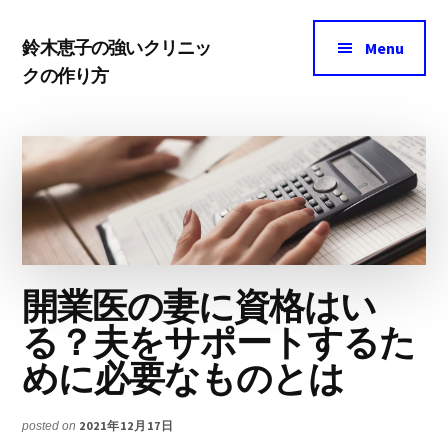
Additional
Skip
Skip
menu
鈴木恵子の強いクリニッ
to
to
Menu
クの作り方
main
footer
ク
content
リ
ニ
ッ
ク
マ
ー
開業医の妻に資格はい
ケ
る？夫をサポートするた
テ
めに必要なものとは
ィ
ン
2021年12月17日
posted on