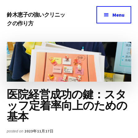
Additional
Skip
Skip
menu
鈴木恵子の強いクリニッ
to
to
Menu
クの作り方
main
footer
ク
content
リ
ニ
ッ
ク
マ
ー
医院経営成功の鍵：スタ
ケ
ッフ定着率向上のための
テ
基本
ィ
ン
2023年11月17日
posted on