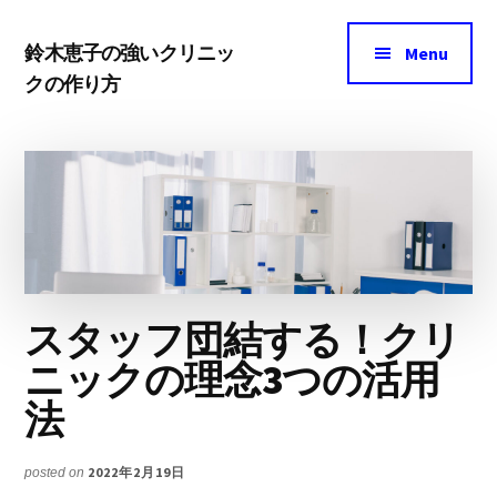
Additional
Skip
Skip
menu
鈴木恵子の強いクリニッ
to
to
Menu
クの作り方
main
footer
ク
content
リ
ニ
ッ
ク
マ
ー
スタッフ団結する！クリ
ケ
ニックの理念3つの活用
テ
法
ィ
ン
2022年2月19日
posted on