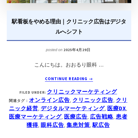
グ
駅看板をやめる理由｜クリニック広告はデジタ
ルへシフト
2025年4月29日
posted on
こんにちは。おおるり眼科 …
ABOUT
CONTINUE READING
→
駅
クリニックマーケティング
FILED UNDER:
看
オンライン広告
クリニック広告
クリ
関連タグ：
,
,
ニック経営
デジタルマーケティング
医療DX
板
,
,
,
医療マーケティング
医療広告
広告戦略
患者
,
,
を
,
獲得
眼科広告
集患対策
駅広告
,
,
,
や
め