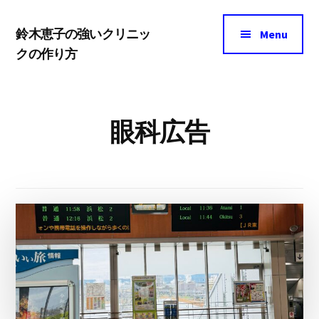
Additional
Skip
Skip
menu
鈴木恵子の強いクリニッ
to
to
Menu
クの作り方
main
footer
ク
content
リ
ニ
眼科広告
ッ
ク
マ
ー
ケ
テ
ィ
ン